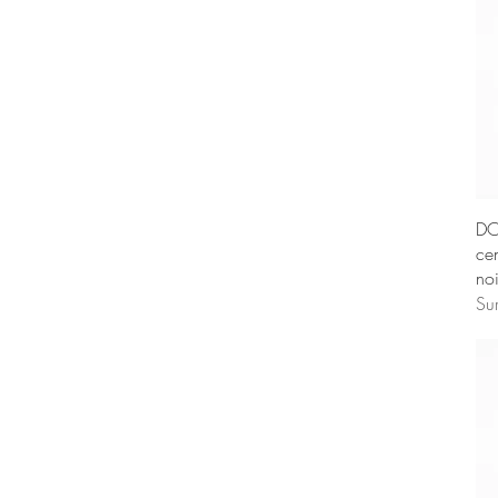
DO
ce
noi
Su