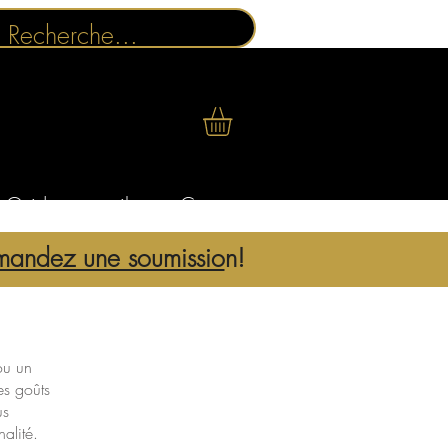
Guides conseils
Contact
andez une soumissio
n!
ou un
es goûts
us
alité.