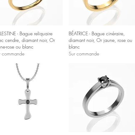
Aperçu rapide
Aperçu rapide
LESTINE - Bague reliquaire
BÉATRICE - Bague cinéraire,
ec cendre, diamant noir, Or
diamant noir, Or jaune, rose ou
une-rose ou blanc
blanc
r commande
Sur commande