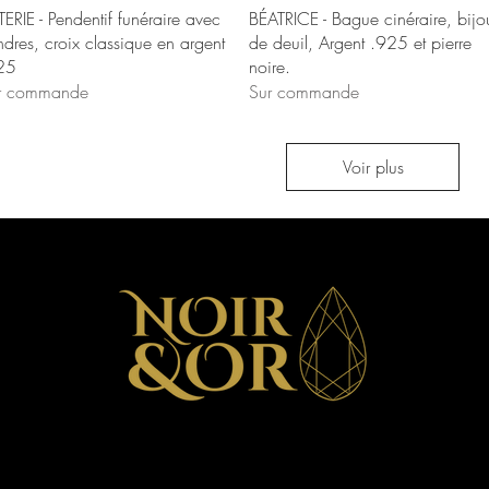
Aperçu rapide
Aperçu rapide
ERIE - Pendentif funéraire avec
BÉATRICE - Bague cinéraire, bijo
ndres, croix classique en argent
de deuil, Argent .925 et pierre
25
noire.
r commande
Sur commande
Voir plus