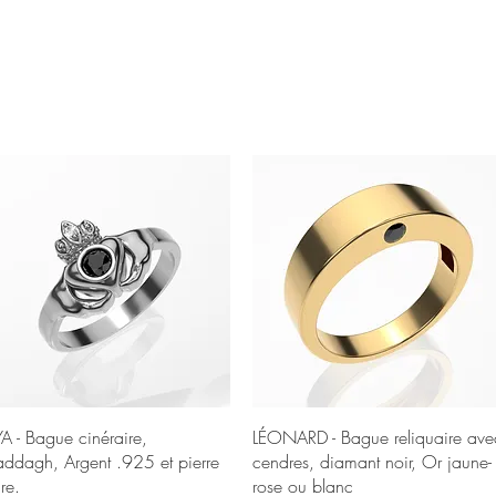
Aperçu rapide
Aperçu rapide
YA - Bague cinéraire,
LÉONARD - Bague reliquaire ave
addagh, Argent .925 et pierre
cendres, diamant noir, Or jaune-
re.
rose ou blanc