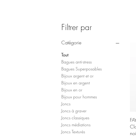
Filtrer par
Catégorie
Tout
Bagues anti-stress
Bagues Superposables
Bijoux argent et or
Bijoux en argent
Bijoux en or
Bijoux pour hommes
Joncs
Joncs à graver
Joncs classiques
FA
Joncs médiations
Cl
Joncs Texturés
noi