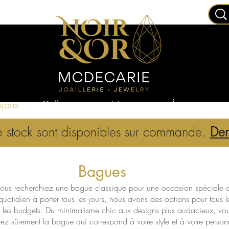
joux
Collections
Mariage
À propos
e stock sont disponibles sur commande.
Dem
Bagues
ous recherchiez une bague classique pour une occasion spéciale 
quotidien à porter tous les jours, nous avons des options pour tous l
s les budgets. Du minimalisme chic aux designs plus audacieux, vo
rez sûrement la bague qui correspond à votre style et à votre personn