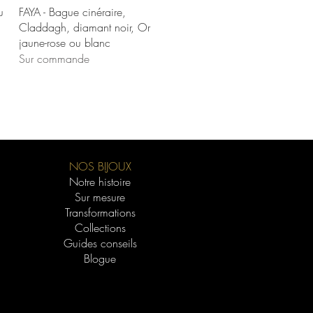
Aperçu rapide
u
FAYA - Bague cinéraire,
Claddagh, diamant noir, Or
jaune-rose ou blanc
Sur commande
NOS BIJOUX
Notre histoire
Sur mesure
Transformations
Collections
Guides conseils
Blogue