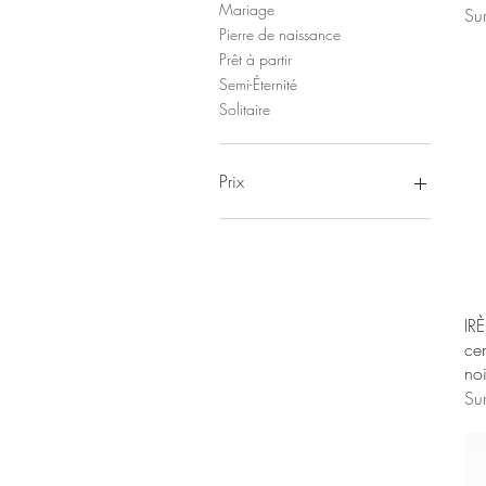
Mariage
Su
Pierre de naissance
Prêt à partir
Semi-Éternité
Solitaire
Prix
49 $CA
1 749 $CA
IR
ce
noi
Su