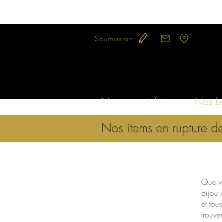
Soumission
Notre savoir-faire
Nos bi
Nos items en rupture d
Que v
bijou 
et tou
trouve