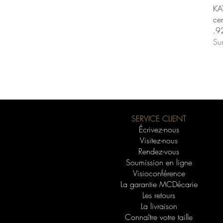
KAT
ce
.9
Su
SERVICE CLIENT
Écrivez-nous
Visitez-nous
Rendez-vous
Soumission en ligne
Visioconférence
La garantie MCDécarie
Les retours
La livraison
Connaître votre taille