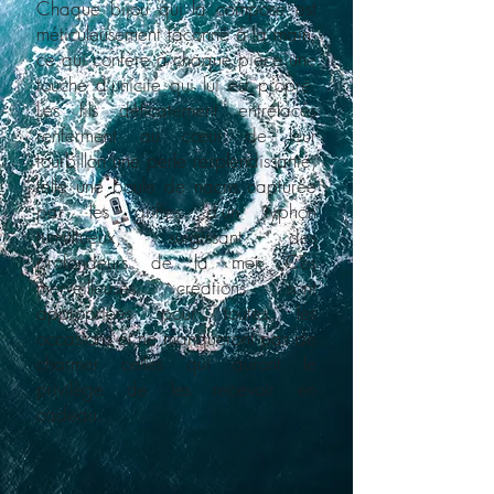
Chaque bijou qui la compose est
méticuleusement façonné à la main,
ce qui confère à chaque pièce une
touche d'unicité qui lui est propre.
Les fils délicatement entrelacés
renferment au cœur de leur
tourbillon une perle resplendissante,
telle une boule de nacre capturée
par les griffes d'un typhon
tumultueux, surgissant des
profondeurs de la mer. Ces
merveilleuses créations sont
appropriées pour toutes les
occasions et ne manqueront pas de
charmer celles qui auront le
privilège de les recevoir en
cadeau.