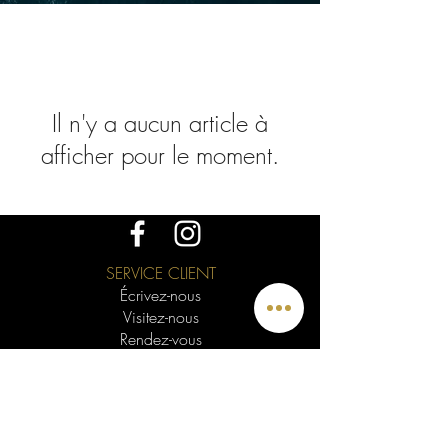
Il n'y a aucun article à
afficher pour le moment.
SERVICE CLIENT
Écrivez-nous
Visitez-nous
Rendez-vous
Soumission en ligne
Visioconférence
La garantie MCDécarie
Les retours