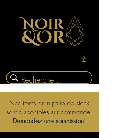
Nos items en rupture de stock
sont disponibles sur commande.
Demandez une soumissio
n!