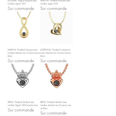
LÉONARD - Bague reliquaire avec
MARTHA - Pendentif reliquaire avec
cendres, argent .925
cendres, argent .025
Sur commande
Sur commande
MARTHA - Pendentif reliquaire avec
JOSÉPHINE - Pendentif cinéraire en
cendres, diamant noir, Or jaune-rose ou
coeur, diamant noir, Or jaune-rose ou
blanc
blanc
Sur commande
Sur commande
IRÈNE - Pendentif de deuil avec
IRÈNE - Pendentif de deuil avec
cendres, Argent .925 et pierre noire
cendres, diamant noir, Or jaune, rose
Sur commande
ou blanc
Sur commande