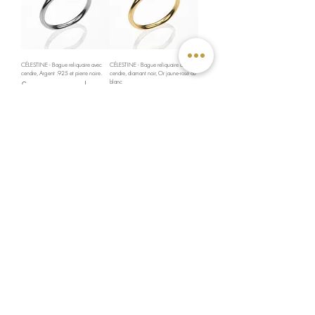
CÉLESTINE - Bague reliquaire avec
CÉLESTINE - Bague reliquaire avec
cendre, Argent .925 et pierre noire.
cendre, diamant noir, Or jaune-rose ou
Sur commande
blanc
Sur commande
BÉATRICE - Bague cinéraire, diamant
noir, Or jaune, rose ou blanc
Sur commande
Voir plus