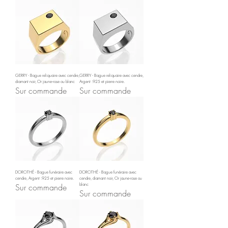
GERRY - Bague reliquaire avec cendre,
GERRY - Bague reliquaire avec cendre,
diamant noir, Or jaune-rose ou blanc
Argent .925 et pierre noire.
Sur commande
Sur commande
DOROTHÉ - Bague funéraire avec
DOROTHÉ - Bague funéraire avec
cendre, Argent .925 et pierre noire.
cendre, diamant noir, Or jaune-rose ou
Sur commande
blanc
Sur commande