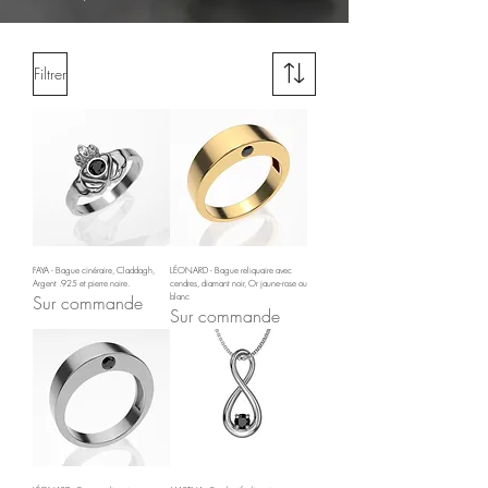
Filtrer
FAYA - Bague cinéraire, Claddagh,
LÉONARD - Bague reliquaire avec
Argent .925 et pierre noire.
cendres, diamant noir, Or jaune-rose ou
Sur commande
blanc
Sur commande