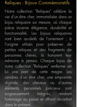
Reliques : Bijoux Commémoratifs
Notre collection "Reliques" célèbre la
vie d'un être cher, immortalisée dans un
bijou reliquaire sur mesure, où chaque
pièce incarne élégance, durabilité et
fonctionnalité. Les bijoux reliquaires
vont bien au-delà de l'ornement ; à
l'origine utilisés pour préserver de
petites reliques et des fragments de
personnes chères, ils honorent leur
mémoire à jamais. Chaque bijou de
notre collection "Reliques" renferme en
lui une part de cette magie. Les
cendres d'un être cher, une empreinte
digitale, des cheveux ou d'autres
éléments personnels précieux sont
soigneusement intégrés, rendant
hommage au passé et offrant réconfort
dans le présent.