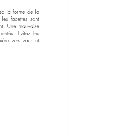
c la forme de la 
es facettes sont 
ant. Une mauvaise 
étés. Évitez les 
ère vers vous et 