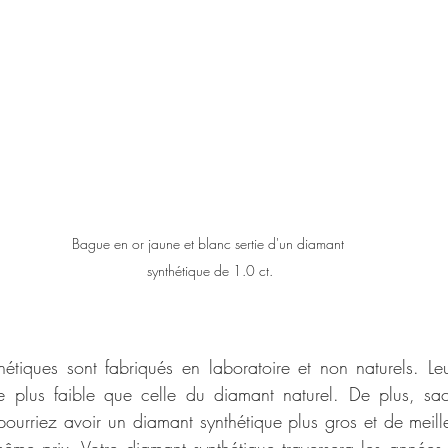
Bague en or jaune et blanc sertie d'un diamant 
synthétique de 1.0 ct.
hétiques sont fabriqués en laboratoire et non naturels. Le
e plus faible que celle du diamant naturel. De plus, sa
urriez avoir un diamant synthétique plus gros et de meille
ême prix. Votre diamant synthétique traversera les années 