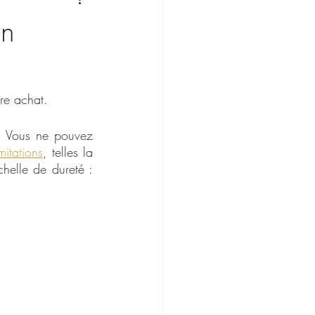
un
re achat.
. Vous ne pouvez 
mitations
, telles la 
helle de dureté : 