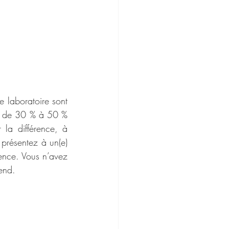
 laboratoire sont 
nt de 30 % à 50 % 
la différence, à 
résentez à un(e) 
ence. Vous n’avez 
vend.