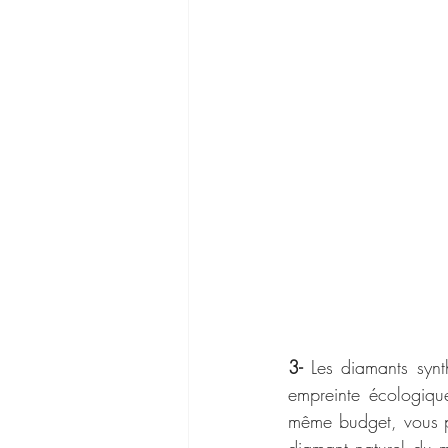
3- 
Les diamants synt
empreinte écologiqu
même budget, vous po
diamant naturel du m