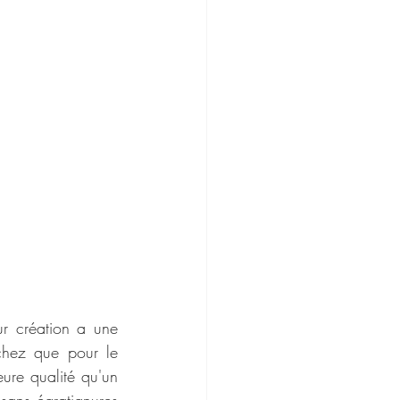
ur création a une 
chez que pour le 
ure qualité qu'un 
sans égratignures 