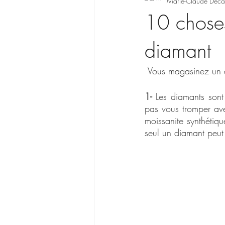
Marie-Claude Déca
10 choses
diamant
 Vous magasinez un 
1-
 Les diamants sont
pas vous tromper ave
moissanite synthétiq
seul un diamant peut