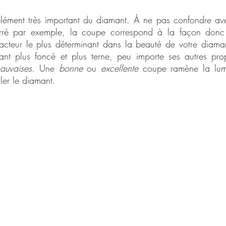
lément très important du diamant. À ne pas confondre ave
rré par exemple, la coupe correspond à la façon donc l
du facteur le plus déterminant dans la beauté de votre diam
t plus foncé et plus terne, peu importe ses autres propri
auvaises
. Une 
bonne
 ou 
excellente
 coupe ramène la lumi
iller le diamant.