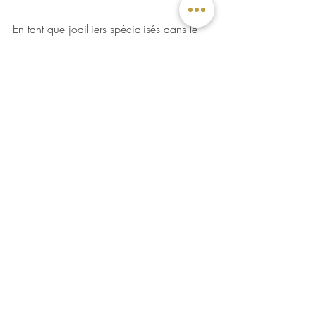
En tant que joailliers spécialisés dans le 
sur mesure et la transformation de bijoux, 
nous sommes heureux de répondre à 
toutes vos questions sur le sujet. N'hésitez 
pas à nous contacter pour plus 
d'informations sur nos services de 
réparation, de mise à grandeur ou de 
remise à neuf. Merci de votre attention et 
à bientôt !
Marie-Claude Décarie, 
joaillière
Transformation de bijoux