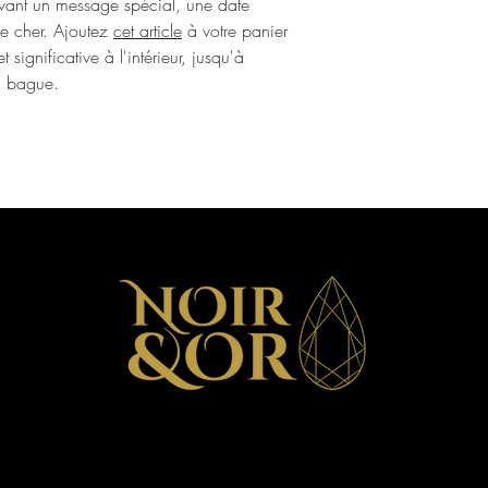
avant un message spécial, une date
tre cher. Ajoutez
cet article
à votre panier
significative à l'intérieur, jusqu'à
la bague.