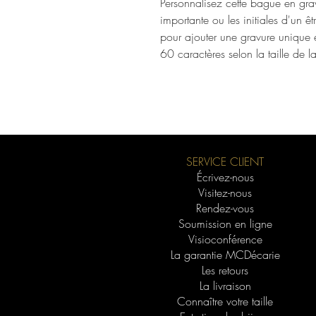
Personnalisez cette bague en gr
importante ou les initiales d'un ê
pour ajouter une gravure unique et 
60 caractères selon la taille de 
SERVICE CLIENT
Écrivez-nous
Visitez-nous
Rendez-vous
Soumission en ligne
Visioconférence
La garantie MCDécarie
Les retours
La livraison
Connaître votre taille