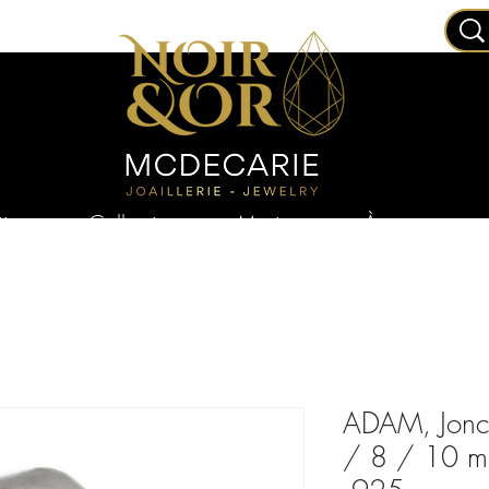
joux
Collections
Mariage
À propos
ADAM, Jonc r
/ 8 / 10 mm