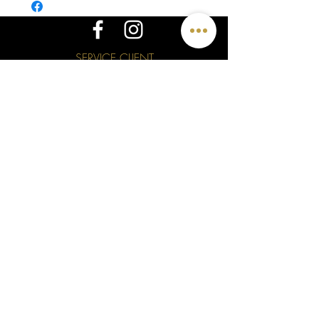
habituelle et nous ajusterons la taille en
conséquence pour que les billes bougent.
SERVICE CLIENT
Écrivez-nous
Visitez-nous
Rendez-vous
Soumission en ligne
Visioconférence
La garantie MCDécarie
Les retours
La livraison
Connaître votre taille
Entretien des bijoux
Laissez-nous un avis
NOS BIJOUX
Notre histoire
Sur mesure
Transformations
Collections