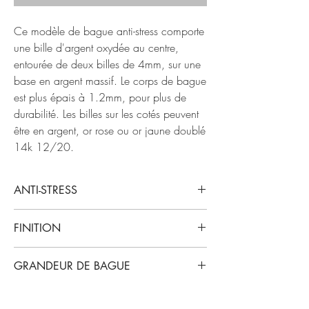
Ce modèle de bague anti-stress comporte
une bille d'argent oxydée au centre,
entourée de deux billes de 4mm, sur une
base en argent massif. Le corps de bague
est plus épais à 1.2mm, pour plus de
durabilité. Les billes sur les cotés peuvent
être en argent, or rose ou or jaune doublé
14k 12/20.
ANTI-STRESS
Ces bagues toutes délicates sont à la fois belles
FINITION
et pratiques. Les anneaux sont mobiles et
peuvent vous permettent de relaxer et garder le
La surface peut être police, satinée ou brossée
focus en gardant vos mains occupées. Elles
GRANDEUR DE BAGUE
foncée. La photo principale montre une bague
peuvent aussi aider à calmer les mauvaises
avec le fini poli.
habtiudes, comme se ronger les ongles.
Cette bague est disponible dans toutes les
tailles. Simplement commander votre grandeur