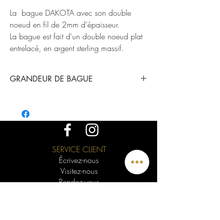
La bague DAKOTA avec son double
noeud en fil de 2mm d'épaisseur.
La bague est fait d'un double noeud plat
entrelacé, en argent sterling massif.
GRANDEUR DE BAGUE
Cette bague est disponible dans toutes les
tailles. Les 1/4 de points sont disponibles sur
demande; il suffit de le mentionner en note au
moment de placer votre commande.
SERVICE CLIENT
Écrivez-nous
Visitez-nous
Rendez-vous
Soumission en ligne
Visioconférence
La garantie MCDécarie