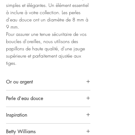
simples et élégantes. Un élément essentiel
à inclure à votre collection. Les perles
d'eau douce ont un diamètre de 8 mm à
9 mm.
Pour assurer une tenue sécuritaire de vos
boucles d'oreilles, nous utilisons des
papillons de haute qualité, d'une jauge
supérieure et parfaitement ajustée aux
tiges.
Or ou argent
Ces boucles d'oreilles de qualité sont
Perle d'eau douce
disponibles en argent massif régulier, en argent
massif plaqué au rhodium, en or jaune 14k ou
Les perles sont disponibles en teintes de blanc
en or blanc 14k. Avec ces matériaux, les
Inspiration
ou peacock. Les teintes blanches ont des reflets
risques de réactions ou d'allergies sont très
crèmes ou rosés sur fond blanc, alors que les
rares. Les boucles d'oreilles rhodiée ou en or
Notre Collection Perle rare célèbre l’élégance,
teintes peacocks (plumes de paon) ont des
14k ne changeront ou ne terniront pas.
Betty Williams
le raffinement intemporel et la finesse de la