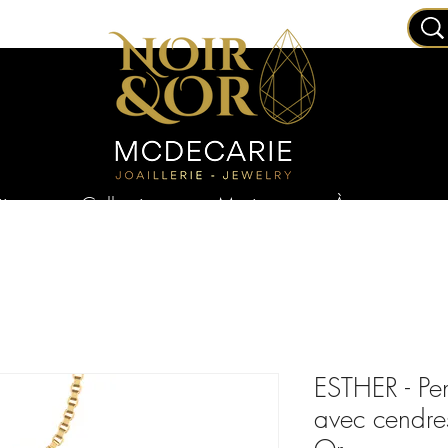
joux
Collections
Mariage
À propos
ESTHER - Pen
avec cendres