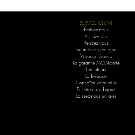
SERVICE CLIENT
Écrivez-nous
Visitez-nous
Rendez-vous
Soumission en ligne
Visioconférence
La garantie MCDécarie
Les retours
La livraison
Connaître votre taille
Entretien des bijoux
Laissez-nous un avis