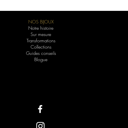
or pur qui confère aux alliages leur
té. Plus le carat est élevé, meilleure
lliage et plus il durera dans le temps.
NOS BIJOUX
éférez une couleur riche, le 18k est
Notre histoire
our l'or jaune. Pour l'or rose, le 14k
Sur mesure
te. Pour l'or blanc, sachez que les
Transformations
t 18k offrent un aspect ultra blanc
Collections
u rhodium, mais ce dernier s'estompe
Guides conseils
ra être refait. Le 19k "super blanc"
Blogue
 teinte d'or blanc sans avoir besoin de
s abordable dans toutes les
offre un compromis parfait, offrant une
e le 10k à un prix inférieur au 18k.
vez des allergies aux alliages,
ons avec un carat plus élevé (14k ou