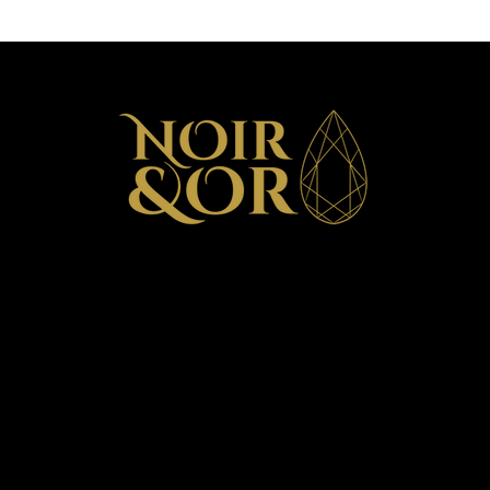
choix :
Durabilité :
C'est l'
propriété de durabili
est la qualité de l'a
Couleur :
Si vous pr
un excellent choix p
offre une belle tein
options 10k, 14k, e
grâce au placage a
avec le temps et dev
offre une très belle
placage.
Prix :
Le 10k est plu
catégories. Le 14k 
meilleure qualité qu
Allergies :
Si vous a
choisissez des opti
18k).