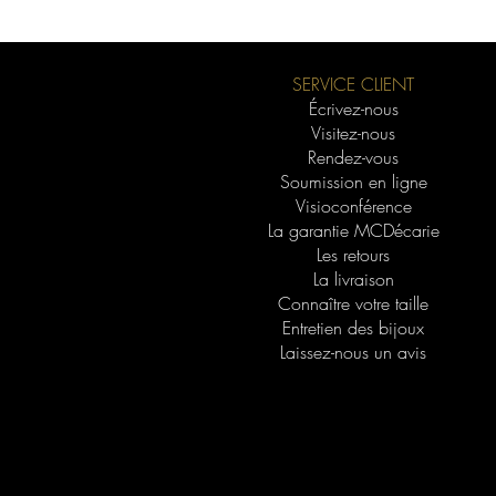
SERVICE CLIENT
Écrivez-nous
Visitez-nous
Rendez-vous
Soumission en ligne
Visioconférence
La garantie MCDécarie
Les retours
La livraison
Connaître votre taille
Entretien des bijoux
Laissez-nous un avis