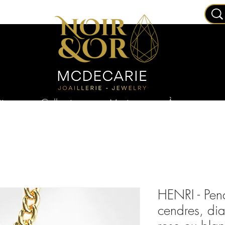
joux
Collections
Mariage
À propos
HENRI - Pend
cendres, dia