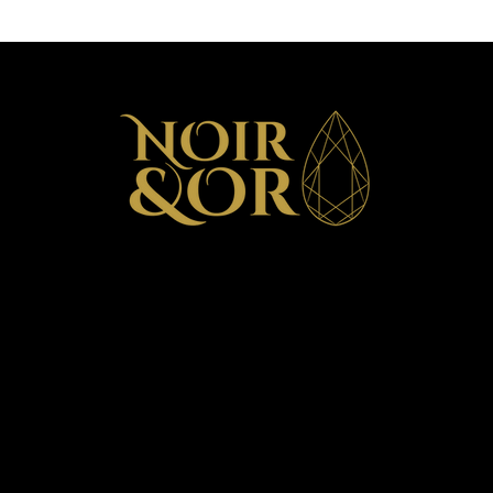
choix :
Durabilité :
C'est l'
propriété de durabili
est la qualité de l'a
Couleur :
Si vous pr
un excellent choix p
offre une belle tein
options 10k, 14k, e
grâce au placage a
avec le temps et dev
offre une très belle
placage.
Prix :
Le 10k est plu
catégories. Le 14k 
meilleure qualité qu
Allergies :
Si vous a
choisissez des opti
18k).