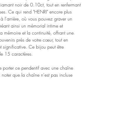
Les bijoux reliquaires 
18k :
Superbe couleu
diamant noir de 0.10ct, tout en renfermant
terminée, elles demeuren
l'origine utilisés pour p
10k-14k, c’est un al
ses. Ce qui rend "HENRI" encore plus
bijou, dont vous seul c
fragments de personnes
Or Rose :
 à l'arrière, où vous pouvez graver un
Chaque pièce de notre
jamais. Chaque bijou d
10k :
Teinte rosée t
symbole d'infini, indiq
éant ainsi un mémorial intime et
en lui une part de cett
légèrement avec le 
d'autres reliques préci
une empreinte digitale
a mémoire et la continuité, offrant une
14k :
Superbe coul
facilitera également to
personnels précieux so
uvenirs près de votre cœur, tout en
prix.
futurs.
passé à portée de cœur 
 significative. Ce bijou peut être
18k :
Couleur moins
couleur dans le tem
e 15 caractères.
Or Blanc :
10k :
Très dur, rés
 de porter ce pendentif avec une chaîne
rhodium pour un asp
 noter que la chaîne n'est pas incluse
14k :
Choix très po
plaqué au rhodium 
18k :
Très durable 
rhodium pour un asp
19k "super blanc" :
placage au rhodium,
d'or blanc.
En résumé, voici quelqu