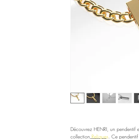
Découvrez HENRI, un pendentif en 
collection
Relique
s
.
Ce pendentif 