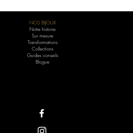
or pur qui confère aux alliages leur
té. Plus le carat est élevé, meilleure
lliage et plus il durera dans le temps.
NOS BIJOUX
éférez une couleur riche, le 18k est
Notre histoire
our l'or jaune. Pour l'or rose, le 14k
Sur mesure
te. Pour l'or blanc, sachez que les
Transformations
t 18k offrent un aspect ultra blanc
Collections
u rhodium, mais ce dernier s'estompe
Guides conseils
ra être refait. Le 19k "super blanc"
Blogue
 teinte d'or blanc sans avoir besoin de
s abordable dans toutes les
offre un compromis parfait, offrant une
e le 10k à un prix inférieur au 18k.
vez des allergies aux alliages,
ons avec un carat plus élevé (14k ou