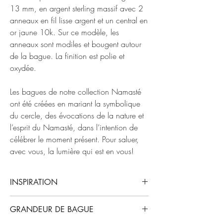
13 mm, en argent sterling massif avec 2
anneaux en fil lisse argent et un central en
or jaune 10k. Sur ce modèle, les
anneaux sont modiles et bougent autour
de la bague. La finition est polie et
oxydée.
Les bagues de notre collection Namasté
ont été créées en mariant la symbolique
du cercle, des évocations de la nature et
l’esprit du Namasté, dans l’intention de
célébrer le moment présent. Pour saluer,
avec vous, la lumière qui est en vous!
INSPIRATION
Notre collection Namasté tire son nom d’une
GRANDEUR DE BAGUE
expression hindoue ancestrale qui exprime la
présence d’une lumière divine en chacun de