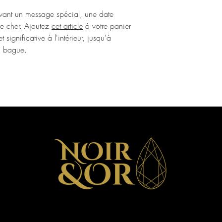
avant un message spécial, une date
tre cher. Ajoutez
cet article
à votre panier
significative à l'intérieur, jusqu'à
la bague.