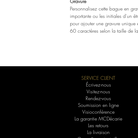
Gravure
Personnalisez cette bague en gr
importante ou les initiales d'un ê
pour ajouter une gravure unique et 
60 caractères selon la taille de 
SERVICE CLIENT
Écrivez-nous
Visitez-nous
Rendez-vous
Soumission en ligne
Visioconférence
La garantie MCDécarie
Les retours
La livraison